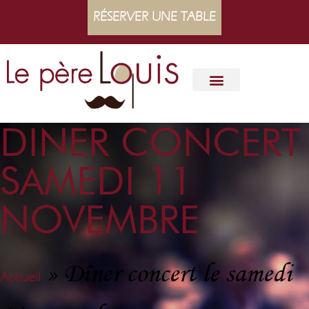
RÉSERVER UNE TABLE
DINER CONCERT
SAMEDI 11
NOVEMBRE
»
Dîner concert le samedi
Accueil