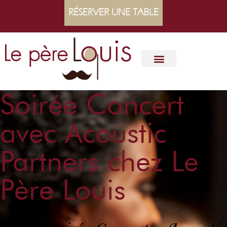
RÉSERVER UNE TABLE
Soirée Concert
avec Acoustic
Partners chez Le
Père Louis